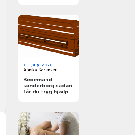
tag
31. july 2026
Annika Sørensen
Bedemand
sønderborg sådan
får du tryg hjælp i
en svær tid