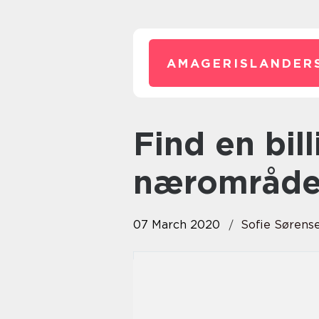
AMAGERISLANDER
Find en billig maler i dit
nærområd
07 March 2020
Sofie Sørens