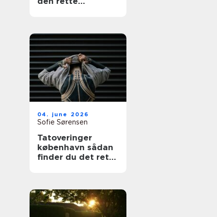
den rette
fagmand
04. june 2026
Sofie Sørensen
Tatoveringer
københavn sådan
finder du det rette
studie