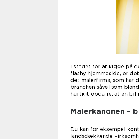
I stedet for at kigge på 
flashy hjemmeside, er det
det malerfirma, som har 
branchen såvel som blandt
hurtigt opdage, at en bill
Malerkanonen – bil
Du kan for eksempel kont
landsdækkende virksomhed