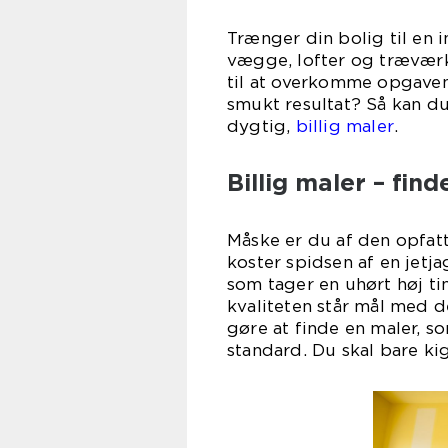
Trænger din bolig til en 
vægge, lofter og træværk
til at overkomme opgaven
smukt resultat? Så kan d
dygtig,
billig maler
.
Billig maler – fin
Måske er du af den opfatt
koster spidsen af en jetj
som tager en uhørt høj ti
kvaliteten står mål med d
gøre at finde en maler, so
standard. Du skal bare ki