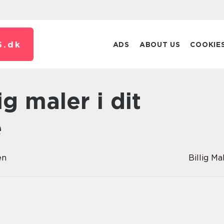
S.
dk
ADS
ABOUT US
COOKIE
e
en
Billig Ma