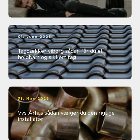
01. June 2026
Tagdækker viborg sådan får du et
holdbart og sikkert tag
31. May 2026
Vvs Århus sådan vælger du den rigtige
installatør