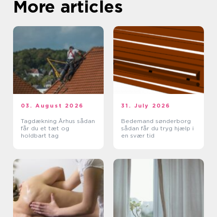
More articles
03. August 2026
31. July 2026
Tagdækning Århus sådan
Bedemand sønderborg
får du et tæt og
sådan får du tryg hjælp i
holdbart tag
en svær tid