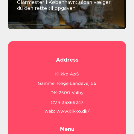
Glarmester i København: sådan vælger
du den rette til opgaven
Address
web:
www.klikko.dk/
Menu