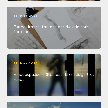
31. May 2026
Børnekiropraktor: det bør du vide som
forælder
31. May 2026
Vinduespudser i Stenløse: klar udsigt året
rundt