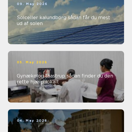
09. May 2026
Solceller kalundborg sådan får du mest
ud af solen
05. May 2026
Gynækolog taastrup sådan finder du den
rette hjælp lokalt
04. May 2026