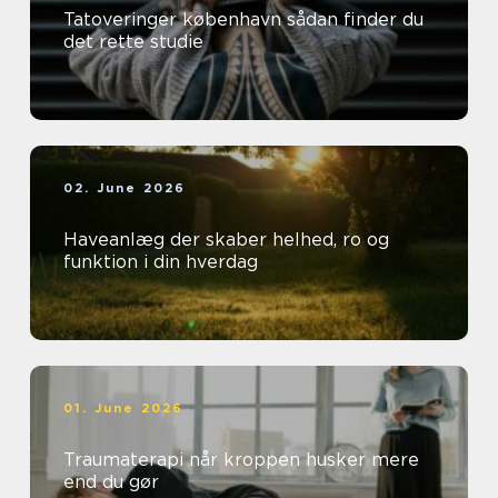
Tatoveringer københavn sådan finder du
det rette studie
02. June 2026
Haveanlæg der skaber helhed, ro og
funktion i din hverdag
01. June 2026
Traumaterapi når kroppen husker mere
end du gør