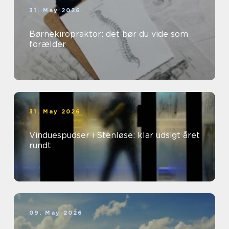
31. May 2026
Børnekiropraktor: det bør du vide som
forælder
31. May 2026
Vinduespudser i Stenløse: klar udsigt året
rundt
09. May 2026