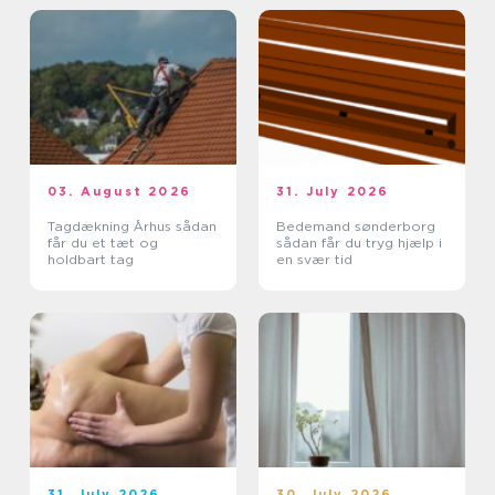
03. August 2026
31. July 2026
Tagdækning Århus sådan
Bedemand sønderborg
får du et tæt og
sådan får du tryg hjælp i
holdbart tag
en svær tid
31. July 2026
30. July 2026