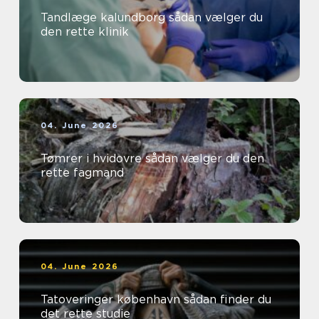
Tandlæge kalundborg sådan vælger du
den rette klinik
04. June 2026
Tømrer i hvidovre sådan vælger du den
rette fagmand
04. June 2026
Tatoveringer københavn sådan finder du
det rette studie