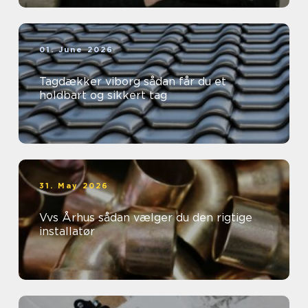
01. June 2026
Tagdækker viborg sådan får du et
holdbart og sikkert tag
31. May 2026
Vvs Århus sådan vælger du den rigtige
installatør