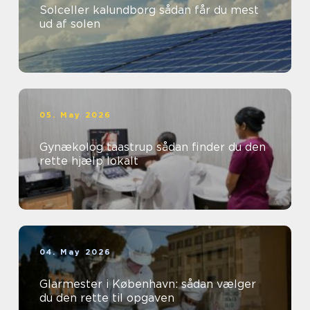
Solceller kalundborg sådan får du mest
ud af solen
05. May 2026
Gynækolog taastrup sådan finder du den
rette hjælp lokalt
04. May 2026
Glarmester i København: sådan vælger
du den rette til opgaven