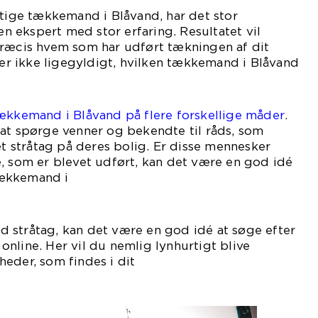
gtige tækkemand i Blåvand, har det stor
 en ekspert med stor erfaring. Resultatet vil
præcis hvem som har udført tækningen af dit
ller ikke ligegyldigt, hvilken tækkemand i Blåvand
r fat i.
tækkemand i Blåvand på flere forskellige måder
.
 at spørge venner og bekendte til råds, som
et stråtag på deres bolig. Er disse mennesker
, som er blevet udført, kan det være en god idé
tækkemand i
vand.
 stråtag, kan det være en god idé at søge efter
nline. Her vil du nemlig lynhurtigt blive
eder, som findes i dit
lområde.