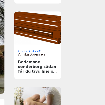
tag
31. july 2026
Annika Sørensen
Bedemand
sønderborg sådan
får du tryg hjælp i
en svær tid