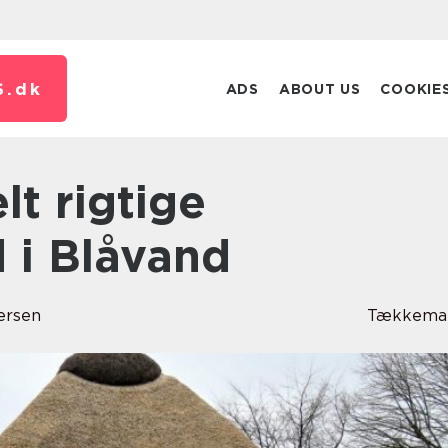
S.
dk
ADS
ABOUT US
COOKIE
i Blåvand
ersen
Tækkema