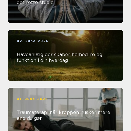
det rette studie
02. June 2026
Haveanlæg der skaber helhed, ro og
funktion i din hverdag
01. June 2026
Traumaterapi når kroppen husker mere
end du gør