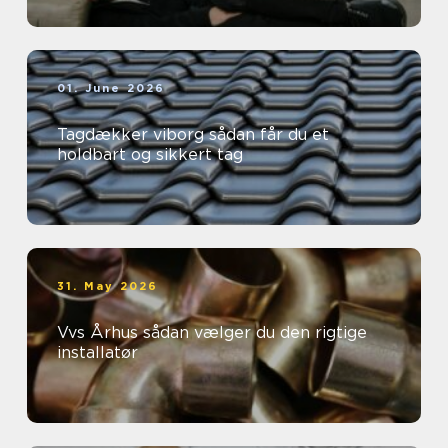
01. June 2026
Tagdækker viborg sådan får du et
holdbart og sikkert tag
31. May 2026
Vvs Århus sådan vælger du den rigtige
installatør