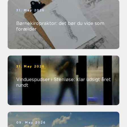
31. May 2026
Børnekiropraktor: det bør du vide som
forælder
31. May 2026
Vinduespudser i Stenløse: klar udsigt året
rundt
09. May 2026