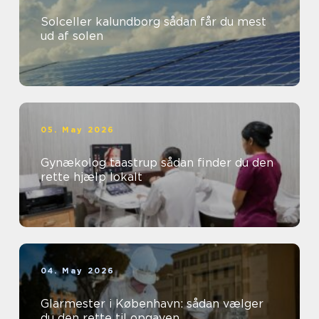
Solceller kalundborg sådan får du mest
ud af solen
05. May 2026
Gynækolog taastrup sådan finder du den
rette hjælp lokalt
04. May 2026
Glarmester i København: sådan vælger
du den rette til opgaven