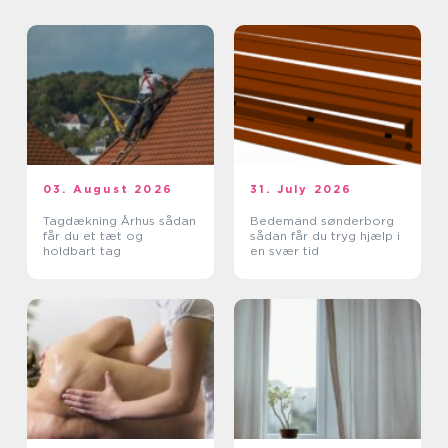
03. August 2026
31. July 2026
Tagdækning Århus sådan
Bedemand sønderborg
får du et tæt og
sådan får du tryg hjælp i
holdbart tag
en svær tid