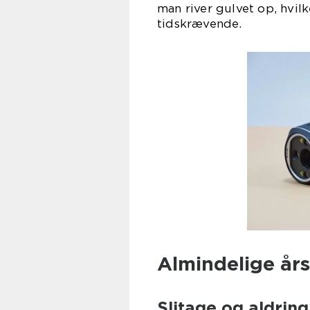
man river gulvet op, hvi
tidskrævende.
Almindelige årsa
Slitage og aldring