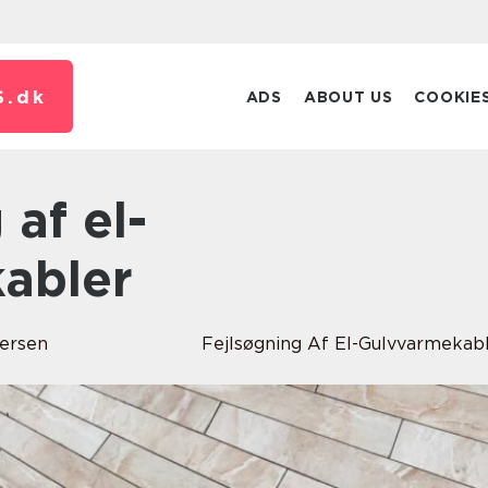
S.
dk
ADS
ABOUT US
COOKIE
abler
ersen
Fejlsøgning Af El-Gulvvarmekab