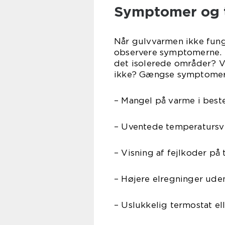
Symptomer og t
Når gulvvarmen ikke funge
observere symptomerne. Er
det isolerede områder? Vi
ikke? Gængse symptomer p
– Mangel på varme i bes
– Uventede temperatursv
– Visning af fejlkoder på
– Højere elregninger uden
– Uslukkelig termostat el