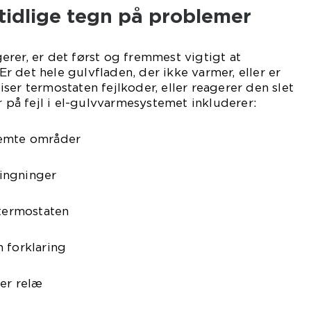
idlige tegn på problemer
rer, er det først og fremmest vigtigt at
 det hele gulvfladen, der ikke varmer, eller er
ser termostaten fejlkoder, eller reagerer den slet
å fejl i el-gulvvarmesystemet inkluderer:
temte områder
ingninger
 termostaten
 forklaring
ler relæ