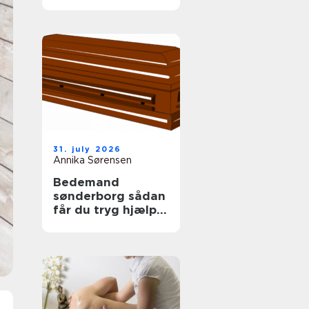
tag
31. july 2026
Annika Sørensen
Bedemand
sønderborg sådan
får du tryg hjælp i
en svær tid