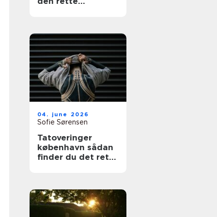
den rette
fagmand
04. june 2026
Sofie Sørensen
Tatoveringer
københavn sådan
finder du det rette
studie