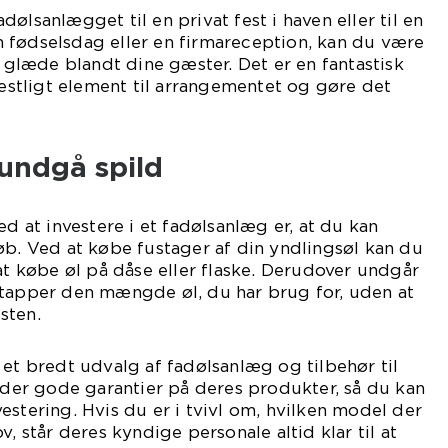
ølsanlægget til en privat fest i haven eller til en
 fødselsdag eller en firmareception, kan du være
e glæde blandt dine gæster. Det er en fantastisk
 festligt element til arrangementet og gøre det
undgå spild
ed at investere i et fadølsanlæg er, at du kan
øb. Ved at købe fustager af din yndlingsøl kan du
 at købe øl på dåse eller flaske. Derudover undgår
 tapper den mængde øl, du har brug for, uden at
sten.
 et bredt udvalg af fadølsanlæg og tilbehør til
byder gode garantier på deres produkter, så du kan
estering. Hvis du er i tvivl om, hvilken model der
v, står deres kyndige personale altid klar til at