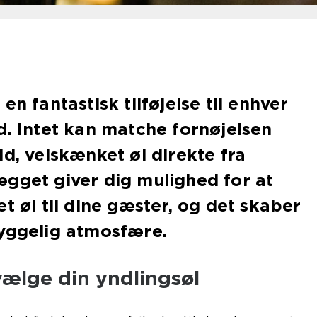
en fantastisk tilføjelse til enhver
d. Intet kan matche fornøjelsen
ld, velskænket øl direkte fra
gget giver dig mulighed for at
t øl til dine gæster, og det skaber
hyggelig atmosfære.
 vælge din yndlingsøl