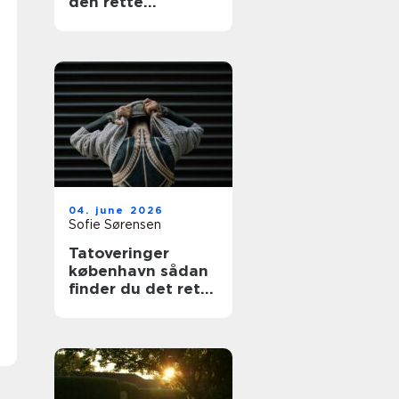
den rette
fagmand
04. june 2026
Sofie Sørensen
Tatoveringer
københavn sådan
finder du det rette
studie