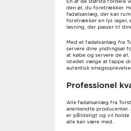
En af de største fordele 
den øl, du foretrækker. H
fadølsanlæg, der kan rum
foretrækker en lys lager, 
løsning, der passer til di
Med et fadølsanlæg fra To
servere dine yndlingsøl f
at købe og servere de øl, 
istedet vælge at tappe di
autentisk smagsoplevelse 
Professionel kv
Alle fadølsanlæg fra Torst
anerkendte producenter. 
er pålideligt og vil hold
alle kan være med.