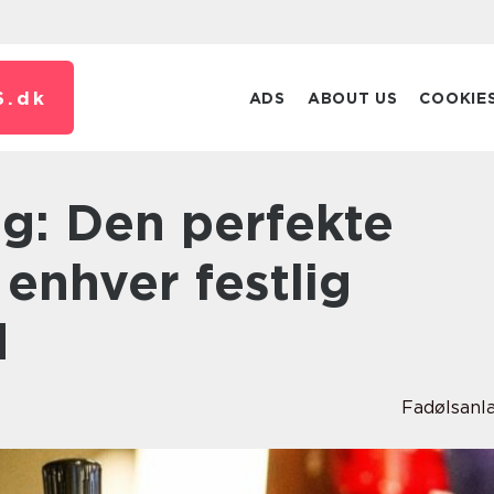
S.
dk
ADS
ABOUT US
COOKIE
l enhver festlig
d
Fadølsan