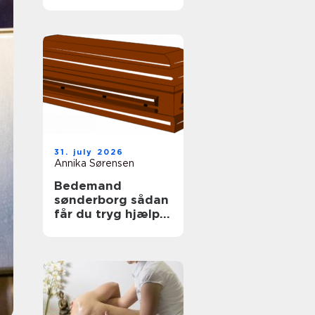
tag
31. july 2026
Annika Sørensen
Bedemand
sønderborg sådan
får du tryg hjælp i
en svær tid