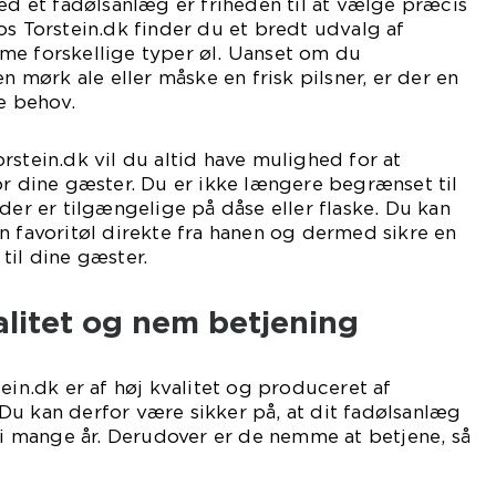
ved et fadølsanlæg er friheden til at vælge præcis
os Torstein.dk finder du et bredt udvalg af
me forskellige typer øl. Uanset om du
en mørk ale eller måske en frisk pilsner, er der en
ne behov.
rstein.dk vil du altid have mulighed for at
or dine gæster. Du er ikke længere begrænset til
der er tilgængelige på dåse eller flaske. Du kan
n favoritøl direkte fra hanen og dermed sikre en
til dine gæster.
alitet og nem betjening
ein.dk er af høj kvalitet og produceret af
Du kan derfor være sikker på, at dit fadølsanlæg
e i mange år. Derudover er de nemme at betjene, så