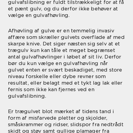
gulvafslibning er fuldt tilstrækkeligt for at få
et pænt gulv, og du derfor ikke behøver at
vælge en gulvafhøvling.
Afhøvling af gulve er en temmelig invasiv
affære som skræller gulvets overflade af med
skarpe knive. Det siger næsten sig selv at et
trægulv kun kan tåle et meget begrænset
antal gulvafhøvlinger i løbet af sit liv. Derfor
bør du kun vælge en gulvafhøvling når
gulvet enten er svært beskadiget, med store
niveau forskelle eller dybe revner som
resultat, eller belagt med et tykt lag lak eller
fernis som ikke kan fjernes ved en
gulvafslibning.
Er trægulvet blot mærket af tidens tand i
form af misfarvede pletter og skjolder,
småskrammer og ridser, slidspor fra nedtrådt
skidt og støv samt gullige plamager fra