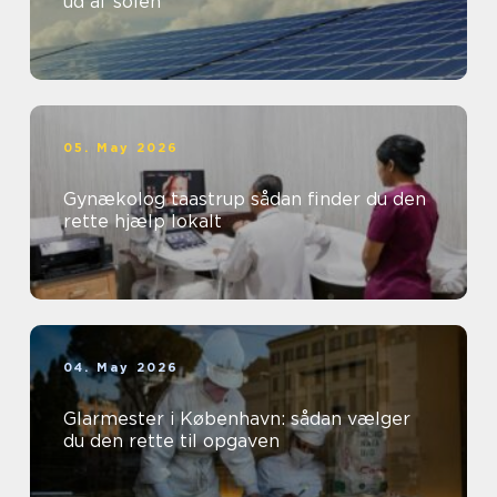
ud af solen
05. May 2026
Gynækolog taastrup sådan finder du den
rette hjælp lokalt
04. May 2026
Glarmester i København: sådan vælger
du den rette til opgaven