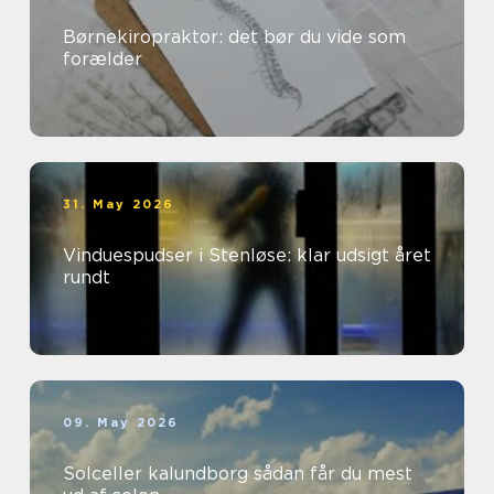
Børnekiropraktor: det bør du vide som
forælder
31. May 2026
Vinduespudser i Stenløse: klar udsigt året
rundt
09. May 2026
Solceller kalundborg sådan får du mest