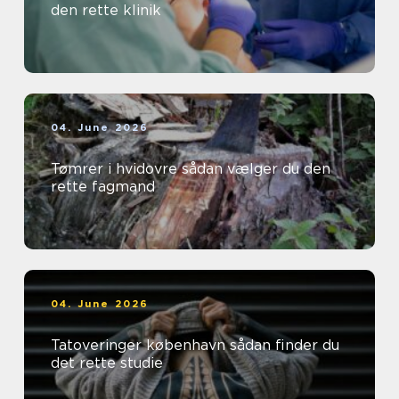
den rette klinik
04. June 2026
Tømrer i hvidovre sådan vælger du den
rette fagmand
04. June 2026
Tatoveringer københavn sådan finder du
det rette studie