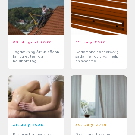
03. August 2026
31. July 2026
Tagdækning Århus sådan
Bedemand sønderborg
får du et tæt og
sådan får du tryg hjælp i
holdbart tag
en svær tid
31. July 2026
30. July 2026
Kiropraktor: hvornår
Gardinbus: fleksibel