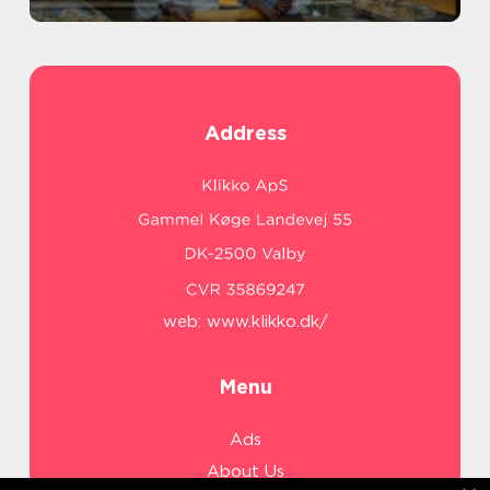
Address
web:
www.klikko.dk/
Menu
Ads
About Us