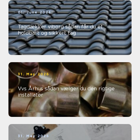
01. June 2026
Tagdækker viborg sådan får du et
holdbart og sikkert tag
31. May 2026
Vvs Århus sådan vælger du den rigtige
installatør
31. May 2026