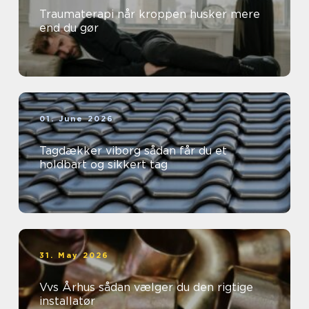
Traumaterapi når kroppen husker mere
end du gør
01. June 2026
Tagdækker viborg sådan får du et
holdbart og sikkert tag
31. May 2026
Vvs Århus sådan vælger du den rigtige
installatør