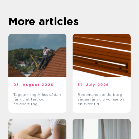
More articles
03. August 2026
31. July 2026
Tagdækning Århus sådan
Bedemand sønderborg
får du et tæt og
sådan får du tryg hjælp i
holdbart tag
en svær tid