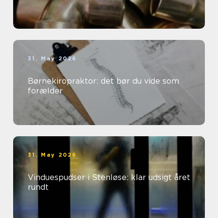
31. May 2026
Børnekiropraktor: det bør du vide som
forælder
31. May 2026
Vinduespudser i Stenløse: klar udsigt året
rundt