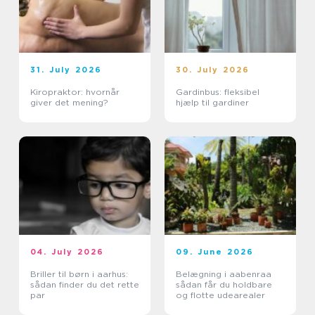
31. July 2026
30. July 2026
Kiropraktor: hvornår
Gardinbus: fleksibel
giver det mening?
hjælp til gardiner
04. July 2026
09. June 2026
Briller til børn i aarhus:
Belægning i aabenraa
sådan finder du det rette
sådan får du holdbare
par
og flotte udearealer