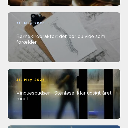
31. May 2026
Børnekiropraktor: det bør du vide som
forælder
31. May 2026
Vinduespudser i Stenløse: klar udsigt året
rundt