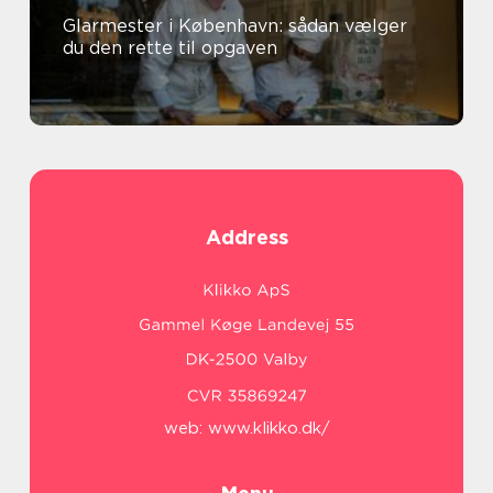
Glarmester i København: sådan vælger
du den rette til opgaven
Address
web:
www.klikko.dk/