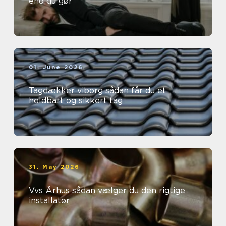
end du gør
01. June 2026
Tagdækker viborg sådan får du et
holdbart og sikkert tag
31. May 2026
Vvs Århus sådan vælger du den rigtige
installatør