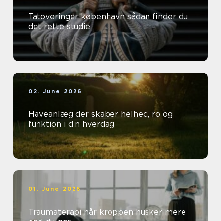
Tatoveringer københavn sådan finder du
det rette studie
02. June 2026
Haveanlæg der skaber helhed, ro og
funktion i din hverdag
01. June 2026
Traumaterapi når kroppen husker mere