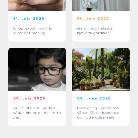
31. July 2026
30. July 2026
Kiropraktor: hvornår
Gardinbus: fleksibel
giver det mening?
hjælp til gardiner
04. July 2026
09. June 2026
Briller til børn i aarhus:
Belægning i aabenraa
sådan finder du det rette
sådan får du holdbare
par
og flotte udearealer