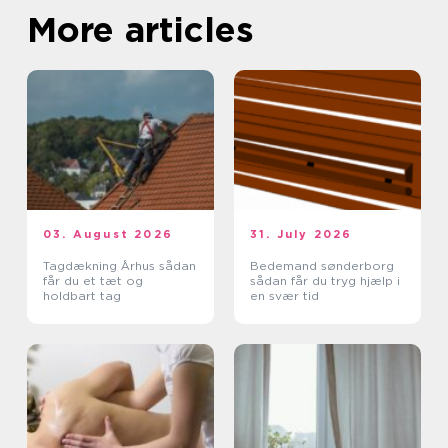
More articles
03. August 2026
31. July 2026
Tagdækning Århus sådan
Bedemand sønderborg
får du et tæt og
sådan får du tryg hjælp i
holdbart tag
en svær tid