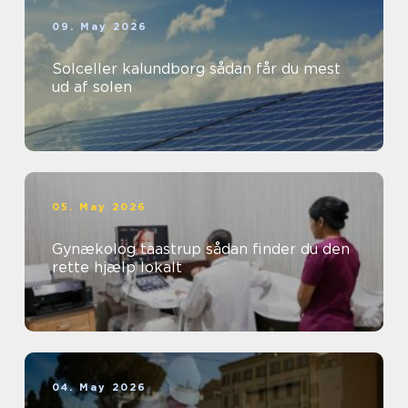
09. May 2026
Solceller kalundborg sådan får du mest
ud af solen
05. May 2026
Gynækolog taastrup sådan finder du den
rette hjælp lokalt
04. May 2026