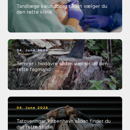
Tandlæge kalundborg sådan vælger du
den rette klinik
04. June 2026
Tømrer i hvidovre sådan vælger du den
rette fagmand
04. June 2026
Tatoveringer københavn sådan finder du
det rette studie