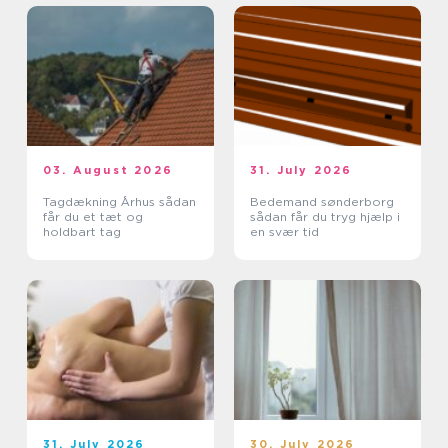
03. August 2026
31. July 2026
Tagdækning Århus sådan
Bedemand sønderborg
får du et tæt og
sådan får du tryg hjælp i
holdbart tag
en svær tid
31. July 2026
30. July 2026