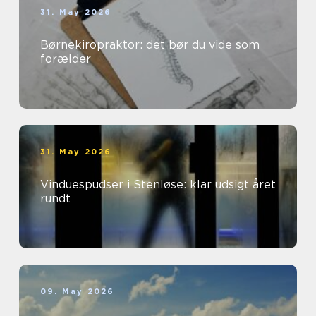
31. May 2026
Børnekiropraktor: det bør du vide som
forælder
31. May 2026
Vinduespudser i Stenløse: klar udsigt året
rundt
09. May 2026