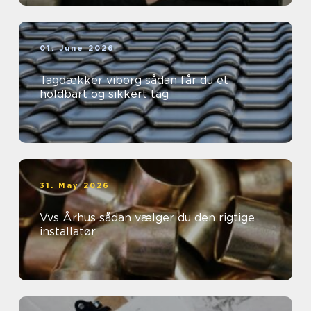
01. June 2026
Tagdækker viborg sådan får du et
holdbart og sikkert tag
31. May 2026
Vvs Århus sådan vælger du den rigtige
installatør