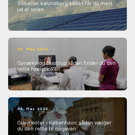
Solceller kalundborg sådan får du mest
ud af solen
05. May 2026
Gynækolog taastrup sådan finder du den
rette hjælp lokalt
04. May 2026
Glarmester i København: sådan vælger
du den rette til opgaven