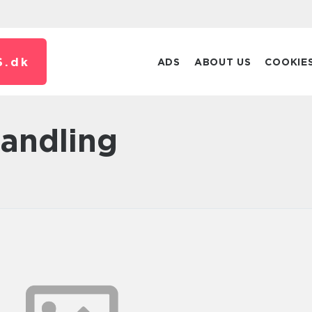
S.
dk
ADS
ABOUT US
COOKIE
handling