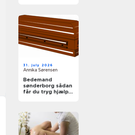
tag
31. july 2026
Annika Sørensen
Bedemand
sønderborg sådan
får du tryg hjælp i
en svær tid