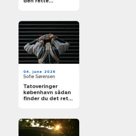
den rette
fagmand
04. june 2026
Sofie Sørensen
Tatoveringer
københavn sådan
finder du det rette
studie