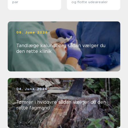
par
og flotte udearealer
06. June 2026
Tandlæge kalundborg sådan vælger du
den rette klinik
04. June 2026
Tømrer i hvidovre sådan vælger du den
rette fagmand