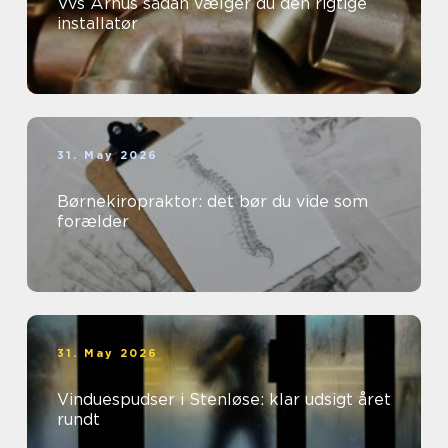
Vvs Århus sådan vælger du den rigtige
installatør
31. May 2026
Børnekiropraktor: det bør du vide som
forælder
31. May 2026
Vinduespudser i Stenløse: klar udsigt året
rundt