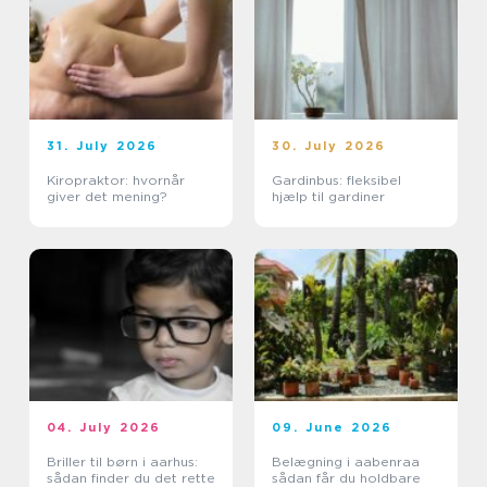
31. July 2026
30. July 2026
Kiropraktor: hvornår
Gardinbus: fleksibel
giver det mening?
hjælp til gardiner
04. July 2026
09. June 2026
Briller til børn i aarhus:
Belægning i aabenraa
sådan finder du det rette
sådan får du holdbare