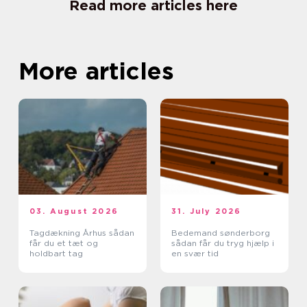
Read more articles here
More articles
03. August 2026
31. July 2026
Tagdækning Århus sådan
Bedemand sønderborg
får du et tæt og
sådan får du tryg hjælp i
holdbart tag
en svær tid