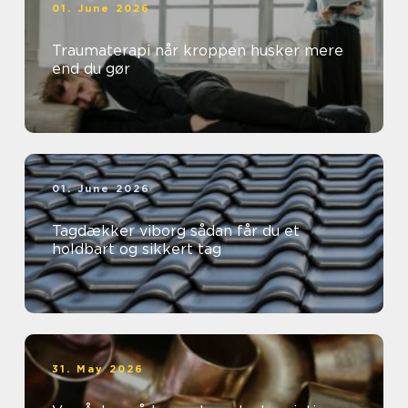
01. June 2026
Traumaterapi når kroppen husker mere
end du gør
01. June 2026
Tagdækker viborg sådan får du et
holdbart og sikkert tag
31. May 2026