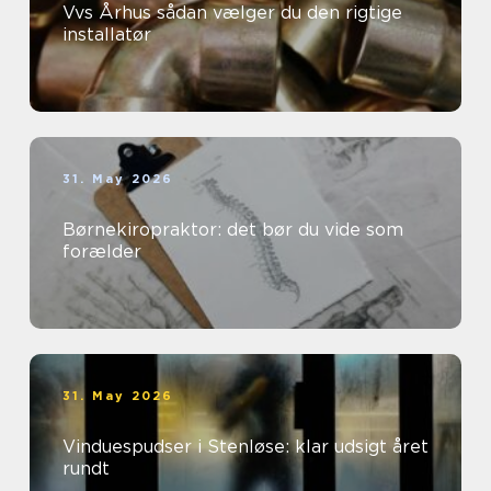
Vvs Århus sådan vælger du den rigtige
installatør
31. May 2026
Børnekiropraktor: det bør du vide som
forælder
31. May 2026
Vinduespudser i Stenløse: klar udsigt året
rundt