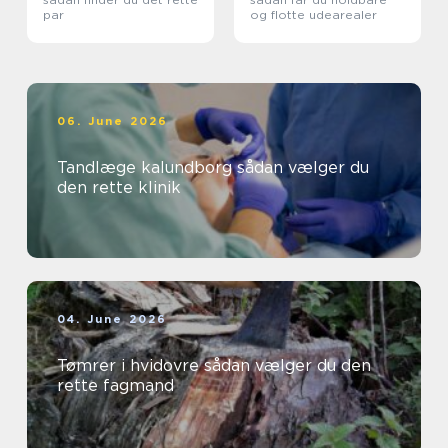
par
og flotte udearealer
06. June 2026
Tandlæge kalundborg sådan vælger du
den rette klinik
04. June 2026
Tømrer i hvidovre sådan vælger du den
rette fagmand