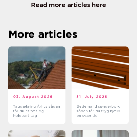
Read more articles here
More articles
03. August 2026
31. July 2026
Tagdækning Århus sådan
Bedemand sønderborg
får du et tæt og
sådan får du tryg hjælp i
holdbart tag
en svær tid