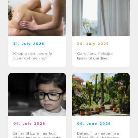
31. July 2026
30. July 2026
Kiropraktor: hvornår
Gardinbus: fleksibel
giver det mening?
hjælp til gardiner
04. July 2026
09. June 2026
Briller til børn i aarhus:
Belægning i aabenraa
sådan finder du det rette
sådan får du holdbare