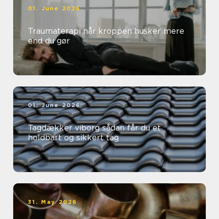
01. June 2026
Traumaterapi når kroppen husker mere
end du gør
01. June 2026
Tagdækker viborg sådan får du et
holdbart og sikkert tag
31. May 2026