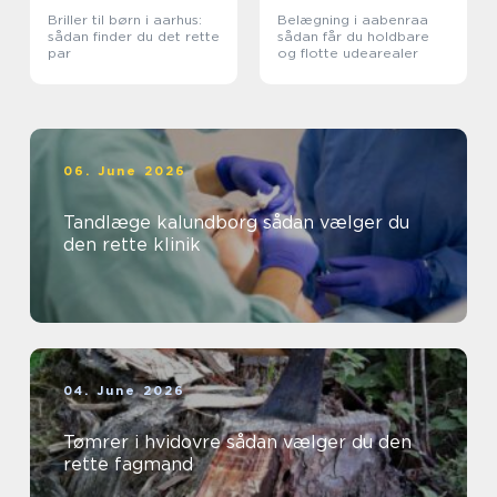
Briller til børn i aarhus:
Belægning i aabenraa
sådan finder du det rette
sådan får du holdbare
par
og flotte udearealer
06. June 2026
Tandlæge kalundborg sådan vælger du
den rette klinik
04. June 2026
Tømrer i hvidovre sådan vælger du den
rette fagmand