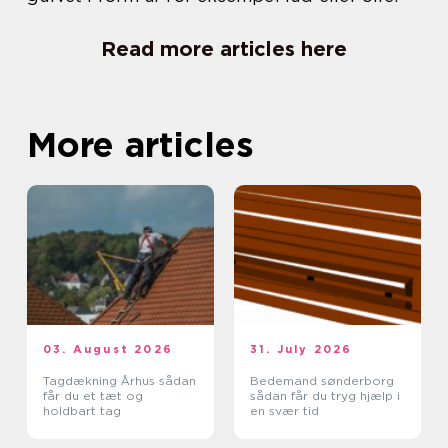
Read more articles here
More articles
03. August 2026
31. July 2026
Tagdækning Århus sådan
Bedemand sønderborg
får du et tæt og
sådan får du tryg hjælp i
holdbart tag
en svær tid