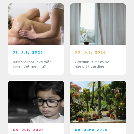
31. July 2026
30. July 2026
Kiropraktor: hvornår
Gardinbus: fleksibel
giver det mening?
hjælp til gardiner
04. July 2026
09. June 2026