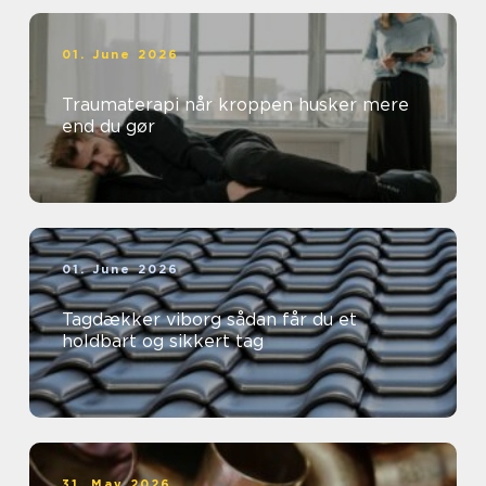
01. June 2026
Traumaterapi når kroppen husker mere
end du gør
01. June 2026
Tagdækker viborg sådan får du et
holdbart og sikkert tag
31. May 2026