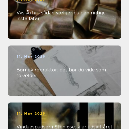
Vvs Århus sådan vælger du den rigtige
installatør
31. May 2026
Børnekiropraktor: det bør du vide som
forælder
31. May 2026
Vinduespudser i Stenløse: klar udsigt året