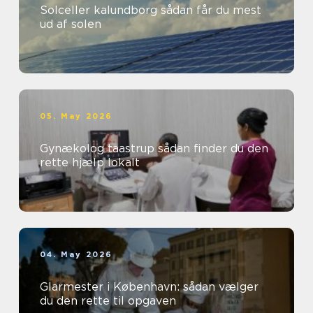
Solceller kalundborg sådan får du mest
ud af solen
05. May 2026
Gynækolog taastrup sådan finder du den
rette hjælp lokalt
04. May 2026
Glarmester i København: sådan vælger
du den rette til opgaven