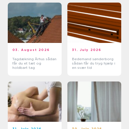
03. August 2026
31. July 2026
Tagdækning Århus sådan
Bedemand sønderborg
får du et tæt og
sådan får du tryg hjælp i
holdbart tag
en svær tid
31. July 2026
30. July 2026