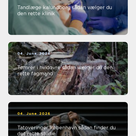
Tandlæge kalundborg sådan vælger du
den rette klinik
04. June 2026
Tømrer i hvidovre sådan vælger du den
rette fagmand
04. June 2026
Tatoveringer københavn sådan finder du
det rette studie