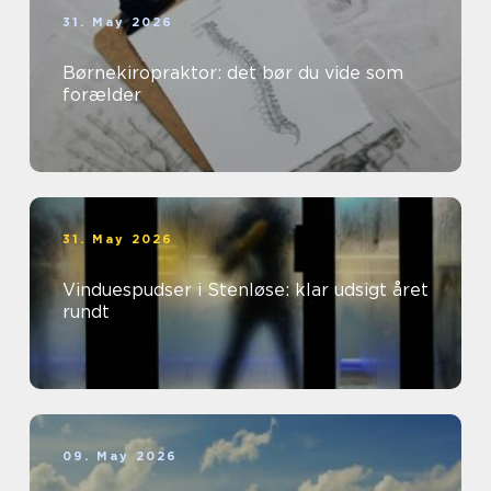
31. May 2026
Børnekiropraktor: det bør du vide som
forælder
31. May 2026
Vinduespudser i Stenløse: klar udsigt året
rundt
09. May 2026