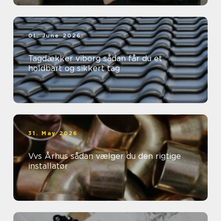
01. June 2026
Tagdækker viborg sådan får du et
holdbart og sikkert tag
31. May 2026
Vvs Århus sådan vælger du den rigtige
installatør