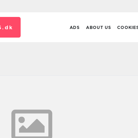
S.
dk
ADS
ABOUT US
COOKIE