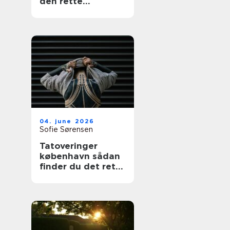
den rette
fagmand
04. june 2026
Sofie Sørensen
Tatoveringer
københavn sådan
finder du det rette
studie