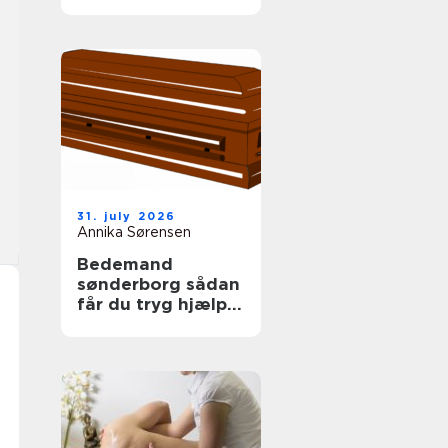
tag
31. july 2026
Annika Sørensen
Bedemand
sønderborg sådan
får du tryg hjælp i
en svær tid