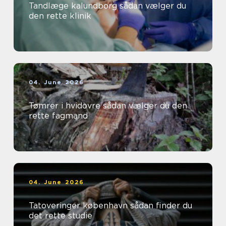
Tandlæge kalundborg sådan vælger du
den rette klinik
04. June 2026
Tømrer i hvidovre sådan vælger du den
rette fagmand
04. June 2026
Tatoveringer københavn sådan finder du
det rette studie