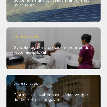
Solceller kalundborg sådan får du mest
ud af solen
05. May 2026
Gynækolog taastrup sådan finder du den
rette hjælp lokalt
04. May 2026
Glarmester i København: sådan vælger
du den rette til opgaven