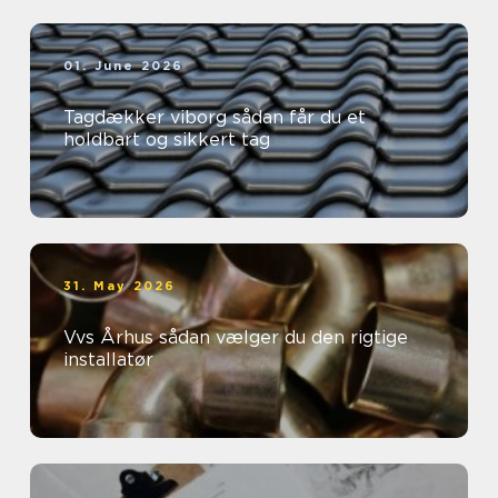
01. June 2026
Tagdækker viborg sådan får du et
holdbart og sikkert tag
31. May 2026
Vvs Århus sådan vælger du den rigtige
installatør