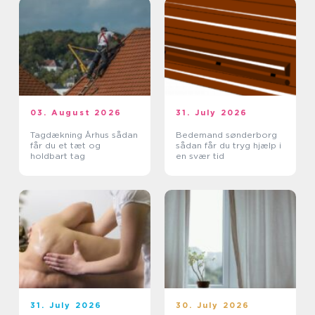
03. August 2026
31. July 2026
Tagdækning Århus sådan
Bedemand sønderborg
får du et tæt og
sådan får du tryg hjælp i
holdbart tag
en svær tid
31. July 2026
30. July 2026