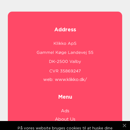
Address
web:
www.klikko.dk/
Menu
Ads
About Us
Cookies
På vores website bruges cookies til at huske dine