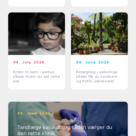
04. July 2026
09. June 2026
Briller til børn i aarhus:
Belægning i aabenraa
sådan finder du det rette
sådan får du holdbare
par
og flotte udearealer
06. June 2026
Tandlæge kalundborg sådan vælger du
den rette klinik