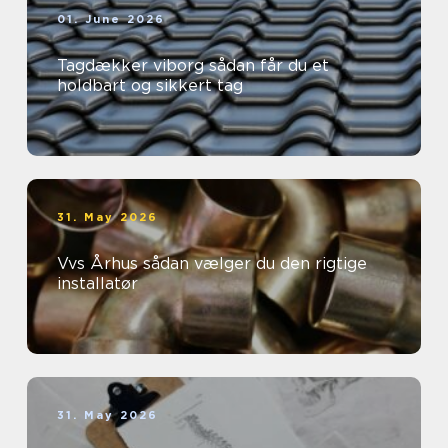
01. June 2026
Tagdækker viborg sådan får du et
holdbart og sikkert tag
31. May 2026
Vvs Århus sådan vælger du den rigtige
installatør
31. May 2026