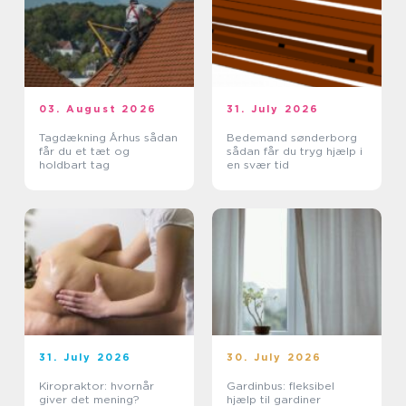
03. August 2026
31. July 2026
Tagdækning Århus sådan
Bedemand sønderborg
får du et tæt og
sådan får du tryg hjælp i
holdbart tag
en svær tid
31. July 2026
30. July 2026
Kiropraktor: hvornår
Gardinbus: fleksibel
giver det mening?
hjælp til gardiner