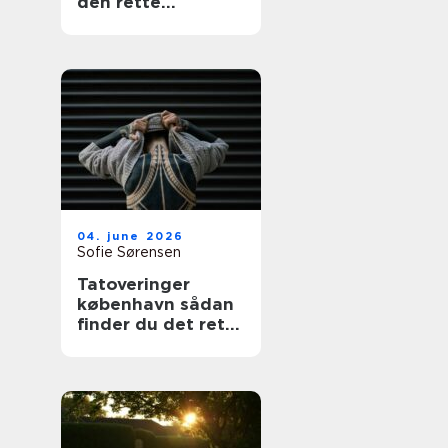
den rette
fagmand
04. june 2026
Sofie Sørensen
Tatoveringer
københavn sådan
finder du det rette
studie