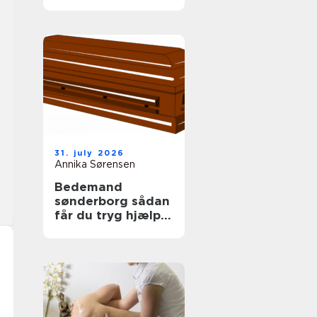
tag
31. july 2026
Annika Sørensen
Bedemand
sønderborg sådan
får du tryg hjælp i
en svær tid