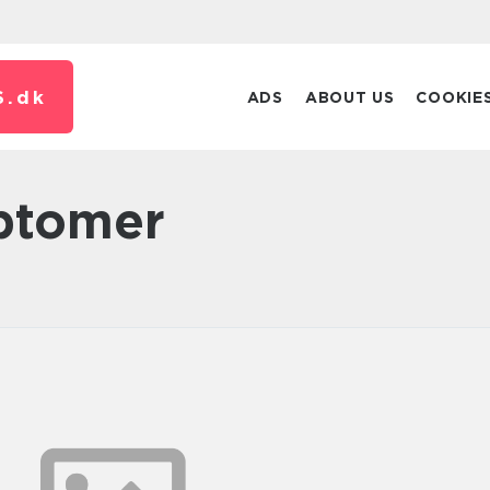
S.
dk
ADS
ABOUT US
COOKIE
mptomer