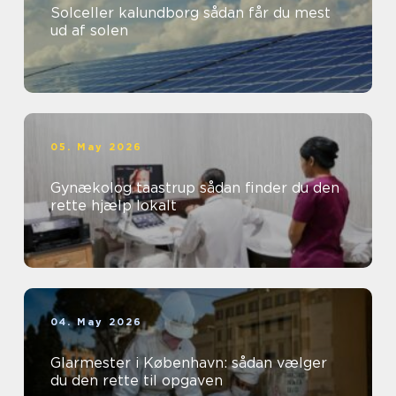
Solceller kalundborg sådan får du mest
ud af solen
05. May 2026
Gynækolog taastrup sådan finder du den
rette hjælp lokalt
04. May 2026
Glarmester i København: sådan vælger
du den rette til opgaven