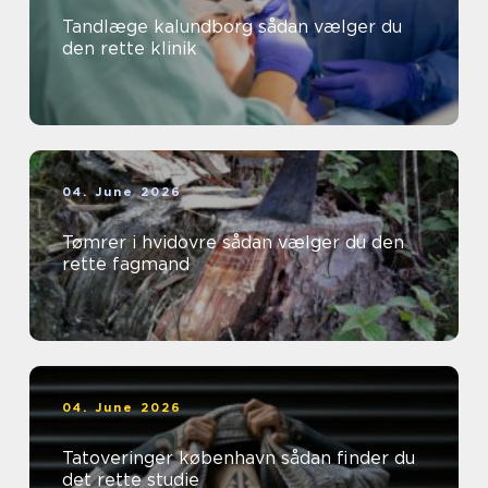
Tandlæge kalundborg sådan vælger du
den rette klinik
04. June 2026
Tømrer i hvidovre sådan vælger du den
rette fagmand
04. June 2026
Tatoveringer københavn sådan finder du
det rette studie