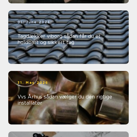
01. June 2026
Tagdækker viborg sådan får du et
holdbart og sikkert tag
31. May 2026
Vvs Århus sådan vælger du den rigtige
installatør