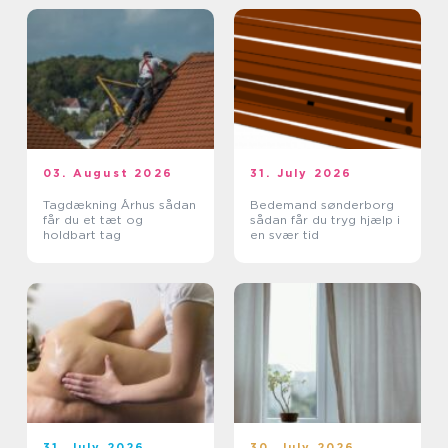
03. August 2026
31. July 2026
Tagdækning Århus sådan
Bedemand sønderborg
får du et tæt og
sådan får du tryg hjælp i
holdbart tag
en svær tid
31. July 2026
30. July 2026