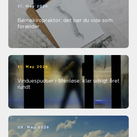
31. May 2026
Børnekiropraktor: det bør du vide som
forælder
31. May 2026
Vinduespudser i Stenløse: klar udsigt året
rundt
09. May 2026