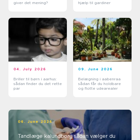
giver det mening?
hjælp til gardiner
04. July 2026
09. June 2026
Briller til børn i aarhus:
Belægning i aabenraa
sådan finder du det rette
sådan får du holdbare
par
og flotte udearealer
06. June 2026
Tandlæge kalundborg sådan vælger du