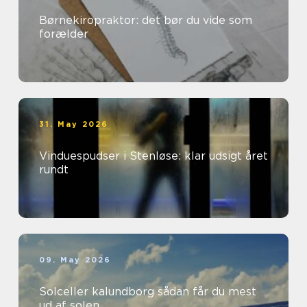
Børnekiropraktor: det bør du vide som
forælder
31. May 2026
Vinduespudser i Stenløse: klar udsigt året
rundt
09. May 2026
Solceller kalundborg sådan får du mest
ud af solen