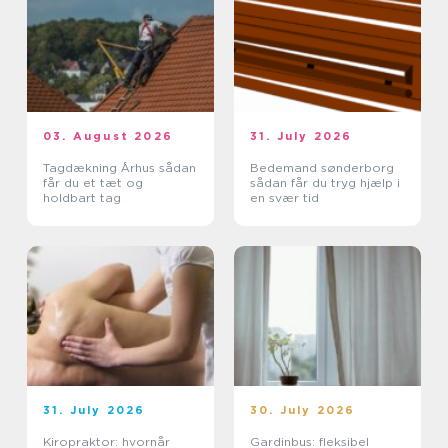
03. August 2026
31. July 2026
Tagdækning Århus sådan
Bedemand sønderborg
får du et tæt og
sådan får du tryg hjælp i
holdbart tag
en svær tid
31. July 2026
30. July 2026
Kiropraktor: hvornår
Gardinbus: fleksibel