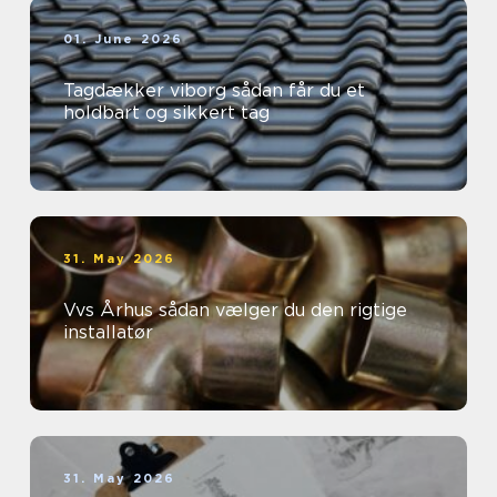
01. June 2026
Tagdækker viborg sådan får du et
holdbart og sikkert tag
31. May 2026
Vvs Århus sådan vælger du den rigtige
installatør
31. May 2026