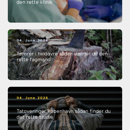
den rette klinik
04. June 2026
Tømrer i hvidovre sådan vælger du den
rette fagmand
04. June 2026
Tatoveringer københavn sådan finder du
det rette studie