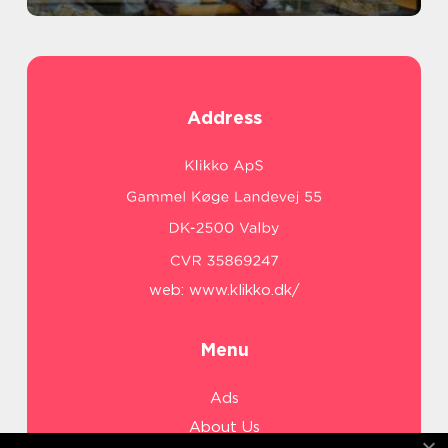
Address
web:
www.klikko.dk/
Menu
Ads
About Us