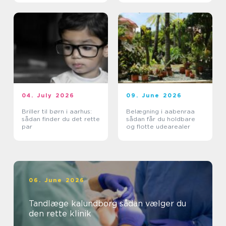
04. July 2026
09. June 2026
Briller til børn i aarhus:
Belægning i aabenraa
sådan finder du det rette
sådan får du holdbare
par
og flotte udearealer
06. June 2026
Tandlæge kalundborg sådan vælger du
den rette klinik