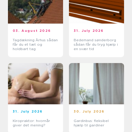
03. August 2026
31. July 2026
Tagdækning Århus sådan
Bedemand sønderborg
får du et tæt og
sådan får du tryg hjælp i
holdbart tag
en svær tid
31. July 2026
30. July 2026
Kiropraktor: hvornår
Gardinbus: fleksibel
giver det mening?
hjælp til gardiner