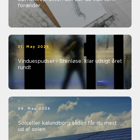
forælder
31. May 2026
Vinduespudser i Stenløse: klar udsigt året
rundt
09. May 2026
Solceller kalundborg sådan får du mest
ud af solen