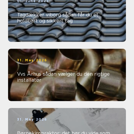
01. June 2026
Tagdækker viborg sådan får du et
holdbart og sikkert tag
31. May 2026
Vvs Århus sådan vælger du den rigtige
installatør
31. May 2026
Børnekiropraktor: det bør du vide som