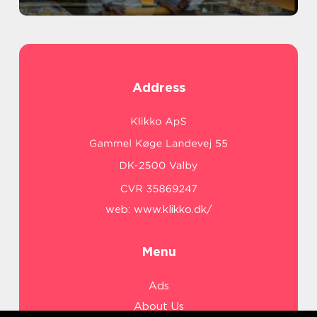
Address
web:
www.klikko.dk/
Menu
Ads
About Us