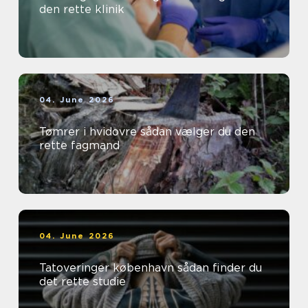
den rette klinik
04. June 2026
Tømrer i hvidovre sådan vælger du den
rette fagmand
04. June 2026
Tatoveringer københavn sådan finder du
det rette studie