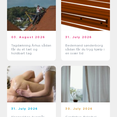
03. August 2026
31. July 2026
Tagdækning Århus sådan
Bedemand sønderborg
får du et tæt og
sådan får du tryg hjælp i
holdbart tag
en svær tid
31. July 2026
30. July 2026
Kiropraktor: hvornår
Gardinbus: fleksibel