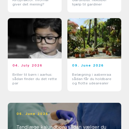
giver det mening?
hjælp til gardiner
04. July 2026
09. June 2026
Briller til børn i aarhus:
Belægning i aabenraa
sådan finder du det rette
sådan får du holdbare
par
og flotte udearealer
06. June 2026
Tandlæge kalundborg sådan vælger du