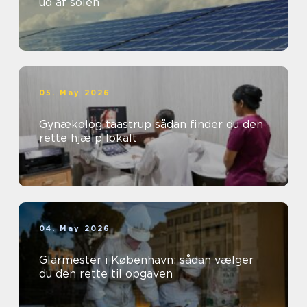
ud af solen
05. May 2026
Gynækolog taastrup sådan finder du den
rette hjælp lokalt
04. May 2026
Glarmester i København: sådan vælger
du den rette til opgaven