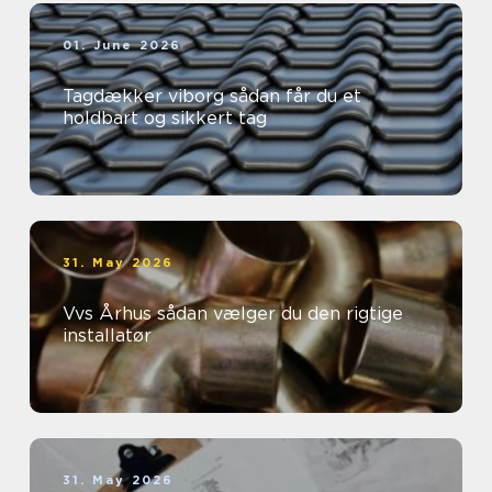
01. June 2026
Tagdækker viborg sådan får du et
holdbart og sikkert tag
31. May 2026
Vvs Århus sådan vælger du den rigtige
installatør
31. May 2026