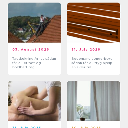
03. August 2026
31. July 2026
Tagdækning Århus sådan
Bedemand sønderborg
får du et tæt og
sådan får du tryg hjælp i
holdbart tag
en svær tid
31. July 2026
30. July 2026