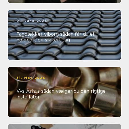
01. June 2026
Tagdækker viborg sådan får du et
holdbart og sikkert tag
31. May 2026
Vvs Århus sådan vælger du den rigtige
installatør