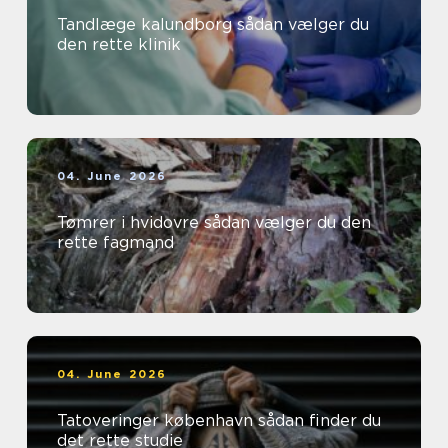
Tandlæge kalundborg sådan vælger du
den rette klinik
04. June 2026
Tømrer i hvidovre sådan vælger du den
rette fagmand
04. June 2026
Tatoveringer københavn sådan finder du
det rette studie