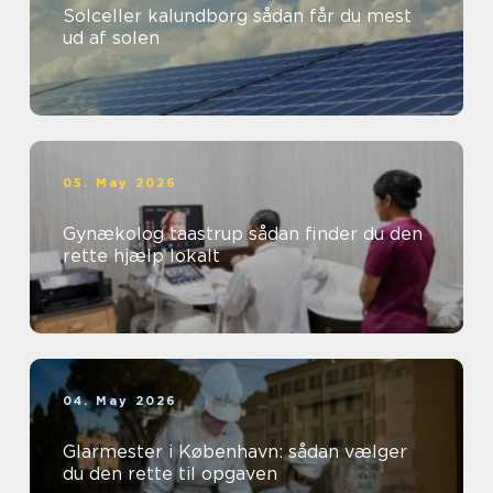
Solceller kalundborg sådan får du mest
ud af solen
05. May 2026
Gynækolog taastrup sådan finder du den
rette hjælp lokalt
04. May 2026
Glarmester i København: sådan vælger
du den rette til opgaven