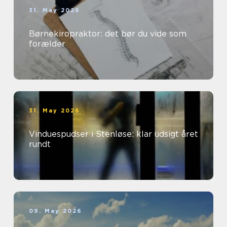
31. May 2026
Børnekiropraktor: det bør du vide som
forælder
31. May 2026
Vinduespudser i Stenløse: klar udsigt året
rundt
09. May 2026