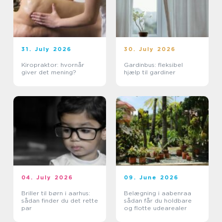
31. July 2026
30. July 2026
Kiropraktor: hvornår
Gardinbus: fleksibel
giver det mening?
hjælp til gardiner
04. July 2026
09. June 2026
Briller til børn i aarhus:
Belægning i aabenraa
sådan finder du det rette
sådan får du holdbare
par
og flotte udearealer