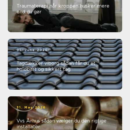
Traumaterapi når kroppen husker mere
end du gør
01. June 2026
Tagdækker viborg sådan får du et
holdbart og sikkert tag
31. May 2026
Vvs Århus sådan vælger du den rigtige
installatør