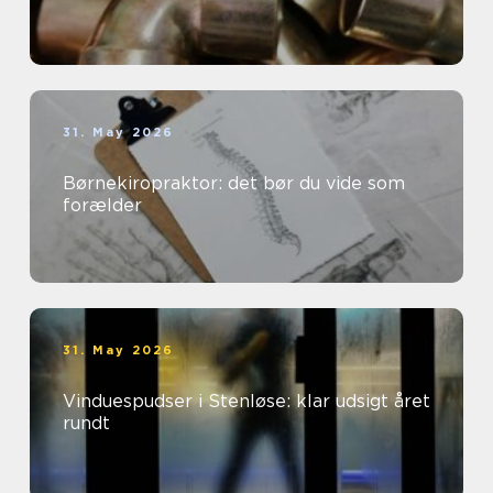
31. May 2026
Børnekiropraktor: det bør du vide som
forælder
31. May 2026
Vinduespudser i Stenløse: klar udsigt året
rundt