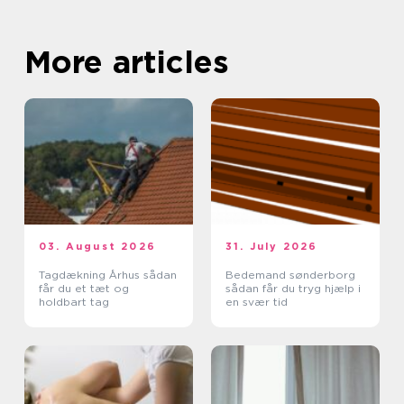
More articles
03. August 2026
31. July 2026
Tagdækning Århus sådan
Bedemand sønderborg
får du et tæt og
sådan får du tryg hjælp i
holdbart tag
en svær tid