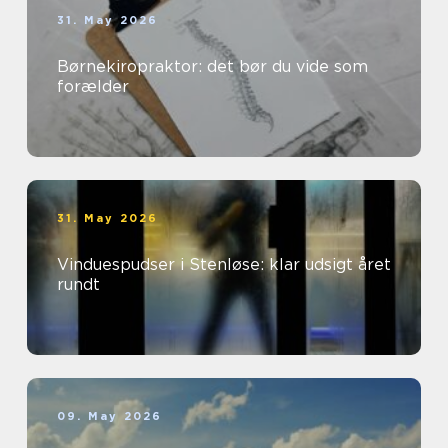
31. May 2026
Børnekiropraktor: det bør du vide som
forælder
31. May 2026
Vinduespudser i Stenløse: klar udsigt året
rundt
09. May 2026