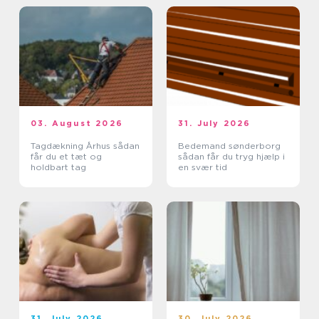
03. August 2026
31. July 2026
Tagdækning Århus sådan
Bedemand sønderborg
får du et tæt og
sådan får du tryg hjælp i
holdbart tag
en svær tid
31. July 2026
30. July 2026