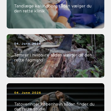
Tandlæge kalundborg sådan vælger du
den rette klinik
04. June 2026
Tømrer i hvidovre sådan vælger du den
rette fagmand
04. June 2026
Tatoveringer københavn sådan finder du
det rette studie