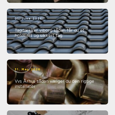
01. June 2026
Tagdækker viborg sådan får du et
holdbart og sikkert tag
31. May 2026
Vvs Århus sådan vælger du den rigtige
installatør