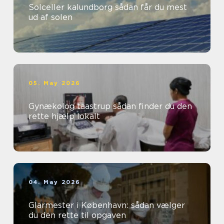
Solceller kalundborg sådan får du mest
ud af solen
05. May 2026
Gynækolog taastrup sådan finder du den
rette hjælp lokalt
04. May 2026
Glarmester i København: sådan vælger
du den rette til opgaven