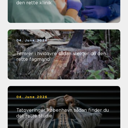
den rette klinik
04. June 2026
Tømrer i hvidovre sådan vælger du den
rette fagmand
04. June 2026
Tatoveringer københavn sådan finder du
det rette studie