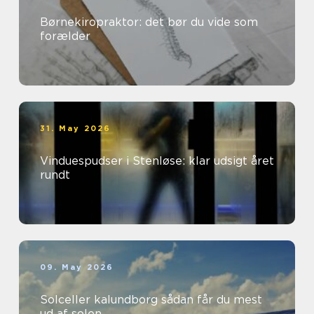
Børnekiropraktor: det bør du vide som
forælder
31. May 2026
Vinduespudser i Stenløse: klar udsigt året
rundt
09. May 2026
Solceller kalundborg sådan får du mest
ud af solen