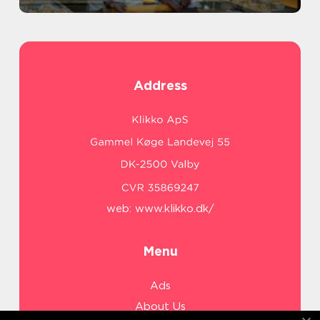
Address
web:
www.klikko.dk/
Menu
Ads
About Us