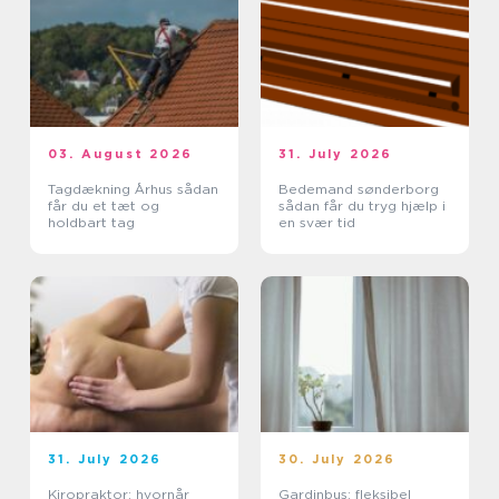
03. August 2026
31. July 2026
Tagdækning Århus sådan
Bedemand sønderborg
får du et tæt og
sådan får du tryg hjælp i
holdbart tag
en svær tid
31. July 2026
30. July 2026
Kiropraktor: hvornår
Gardinbus: fleksibel