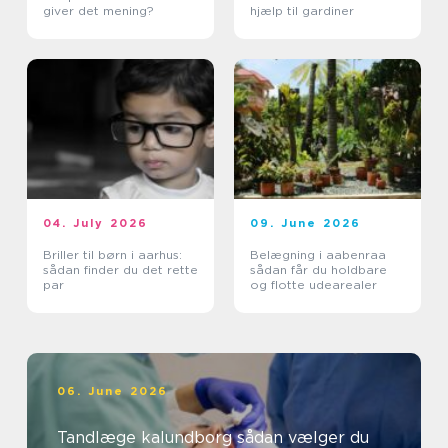
giver det mening?
hjælp til gardiner
04. July 2026
09. June 2026
Briller til børn i aarhus:
Belægning i aabenraa
sådan finder du det rette
sådan får du holdbare
par
og flotte udearealer
06. June 2026
Tandlæge kalundborg sådan vælger du