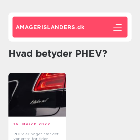
AMAGERISLANDERS.
dk
hvad betyder PHEV?
16. March 2022
PHEV er noget nær det
ypperste for tiden