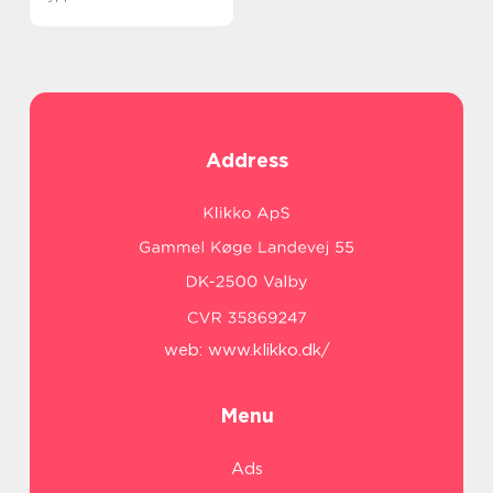
Address
web:
www.klikko.dk/
Menu
Ads