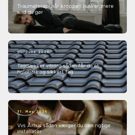
Traumaterapi når kroppen husker mere
end du gør
01. June 2026
Tagdækker viborg sådan får du et
holdbart og sikkert tag
31. May 2026
Vvs Århus sådan vælger du den rigtige
installatør