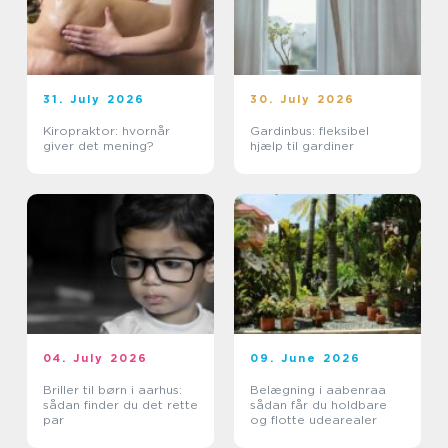
31. July 2026
30. July 2026
Kiropraktor: hvornår
Gardinbus: fleksibel
giver det mening?
hjælp til gardiner
04. July 2026
09. June 2026
Briller til børn i aarhus:
Belægning i aabenraa
sådan finder du det rette
sådan får du holdbare
par
og flotte udearealer