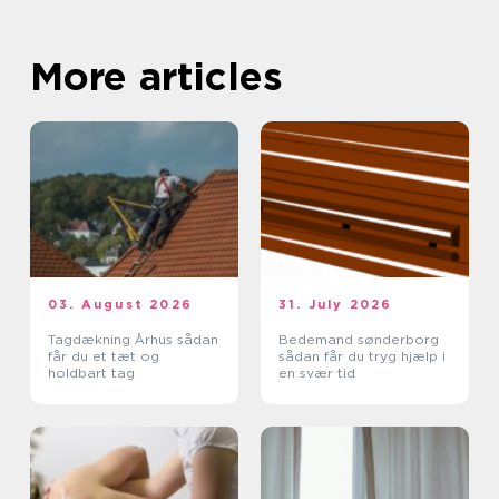
More articles
03. August 2026
31. July 2026
Tagdækning Århus sådan
Bedemand sønderborg
får du et tæt og
sådan får du tryg hjælp i
holdbart tag
en svær tid