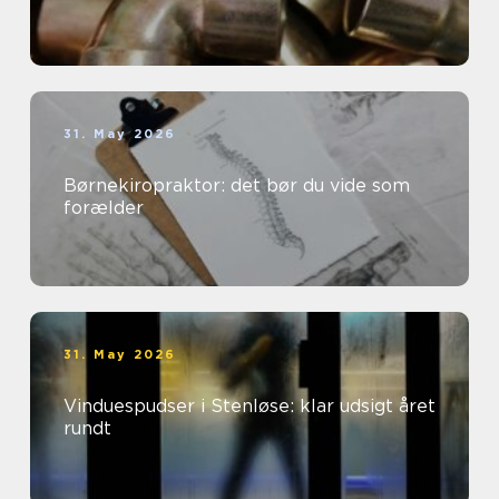
31. May 2026
Børnekiropraktor: det bør du vide som
forælder
31. May 2026
Vinduespudser i Stenløse: klar udsigt året
rundt