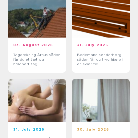
03. August 2026
31. July 2026
Tagdækning Århus sådan
Bedemand sønderborg
får du et tæt og
sådan får du tryg hjælp i
holdbart tag
en svær tid
31. July 2026
30. July 2026