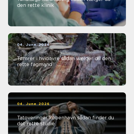
den rette klinik
04. June 2026
Tømrer i hvidovre sådan vælger du den
rette fagmand
04. June 2026
Tatoveringer københavn sådan finder du
det rette studie