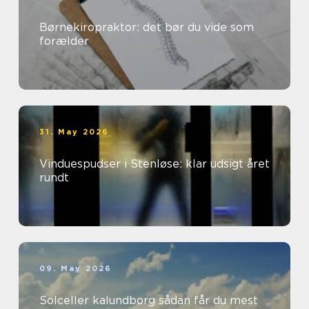
Børnekiropraktor: det bør du vide som
forælder
31. May 2026
Vinduespudser i Stenløse: klar udsigt året
rundt
09. May 2026
Solceller kalundborg sådan får du mest