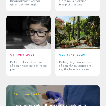
Kiropraktor: hvornår
Gardinbus: fleksibel
giver det mening?
hjælp til gardiner
04. July 2026
09. June 2026
Briller til børn i aarhus:
Belægning i aabenraa
sådan finder du det rette
sådan får du holdbare
par
og flotte udearealer
06. June 2026
Tandlæge kalundborg sådan vælger du