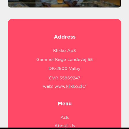
Address
web:
www.klikko.dk/
Menu
Ads
About Us