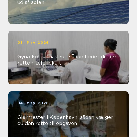
ud af solen
05. May 2026
Gynækolog taastrup sådan finder du den
rette hjælp lokalt
04. May 2026
Glarmester i København: sådan vælger
du den rette til opgaven