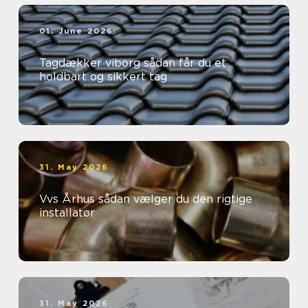
01. June 2026
Tagdækker viborg sådan får du et
holdbart og sikkert tag
31. May 2026
Vvs Århus sådan vælger du den rigtige
installatør
31. May 2026