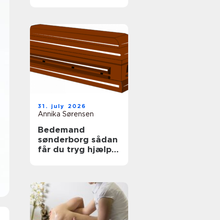
tag
31. july 2026
Annika Sørensen
Bedemand
sønderborg sådan
får du tryg hjælp i
en svær tid