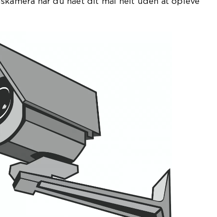
skamera har du nået dit mål helt uden at opleve