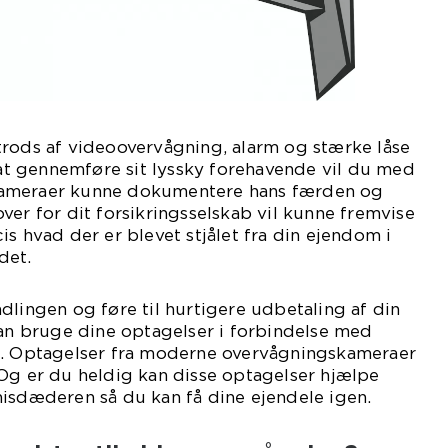
trods af videoovervågning, alarm og stærke låse
r at gennemføre sit lyssky forehavende vil du med
ameraer kunne dokumentere hans færden og
ver for dit forsikringsselskab vil kunne fremvise
is hvad der er blevet stjålet fra din ejendom i
det.
dlingen og føre til hurtigere udbetaling af din
kan bruge dine optagelser i forbindelse med
n. Optagelser fra moderne overvågningskameraer
Og er du heldig kan disse optagelser hjælpe
misdæderen så du kan få dine ejendele igen.