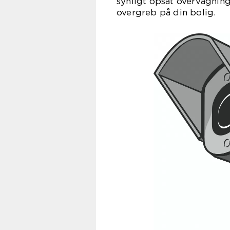
synligt opsat overvågning
overgreb på din bolig.