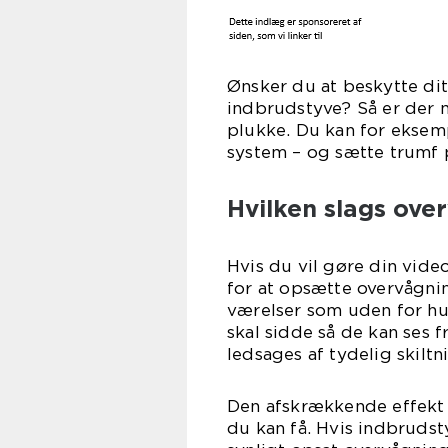
Ønsker du at beskytte dit
indbrudstyve? Så er der m
plukke. Du kan for eksemp
system – og sætte trumf 
Hvilken slags ove
Hvis du vil gøre din vid
for at opsætte overvågnin
værelser som uden for h
skal sidde så de kan ses f
ledsages af tydelig skiltn
Den afskrækkende effekt 
du kan få. Hvis indbrudst