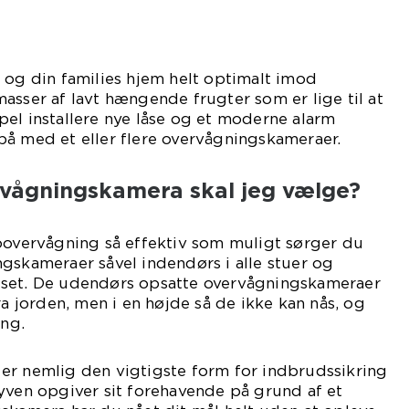
 og din families hjem helt optimalt imod
asser af lavt hængende frugter som er lige til at
el installere nye låse og et moderne alarm
på med et eller flere overvågningskameraer.
rvågningskamera skal jeg vælge?
eoovervågning så effektiv som muligt sørger du
gskameraer såvel indendørs i alle stuer og
uset. De udendørs opsatte overvågningskameraer
ra jorden, men i en højde så de ikke kan nås, og
ing.
er nemlig den vigtigste form for indbrudssikring
yven opgiver sit forehavende på grund af et