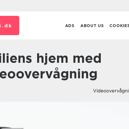
S.
dk
ADS
ABOUT US
COOKIE
ideoovervågning
Videoovervågn