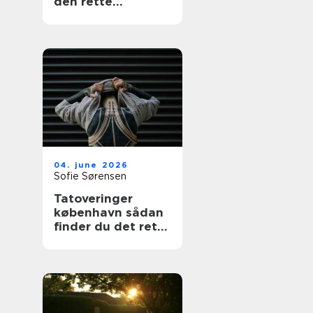
den rette
fagmand
04. june 2026
Sofie Sørensen
Tatoveringer
københavn sådan
finder du det rette
studie