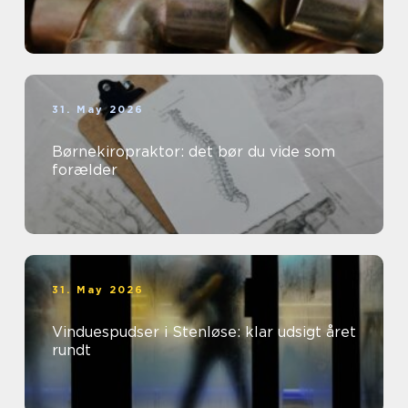
31. May 2026
Børnekiropraktor: det bør du vide som
forælder
31. May 2026
Vinduespudser i Stenløse: klar udsigt året
rundt