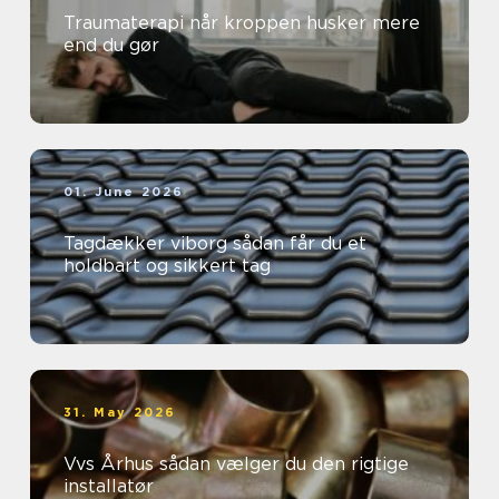
Traumaterapi når kroppen husker mere
end du gør
01. June 2026
Tagdækker viborg sådan får du et
holdbart og sikkert tag
31. May 2026
Vvs Århus sådan vælger du den rigtige
installatør