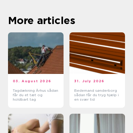
More articles
03. August 2026
31. July 2026
Tagdækning Århus sådan
Bedemand sønderborg
får du et tæt og
sådan får du tryg hjælp i
holdbart tag
en svær tid