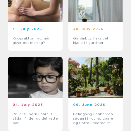
31. July 2026
30. July 2026
Kiropraktor: hvornår
Gardinbus: fleksibel
giver det mening?
hjælp til gardiner
04. July 2026
09. June 2026
Briller til børn i aarhus:
Belægning i aabenraa
sådan finder du det rette
sådan får du holdbare
par
og flotte udearealer