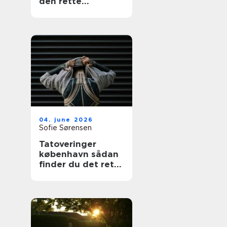
den rette
fagmand
04. june 2026
Sofie Sørensen
Tatoveringer
københavn sådan
finder du det rette
studie