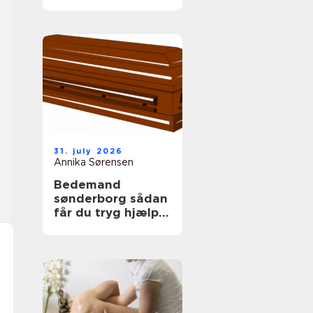
tag
31. july 2026
Annika Sørensen
Bedemand
sønderborg sådan
får du tryg hjælp i
en svær tid