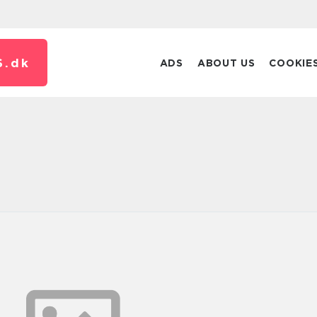
S.
dk
ADS
ABOUT US
COOKIE