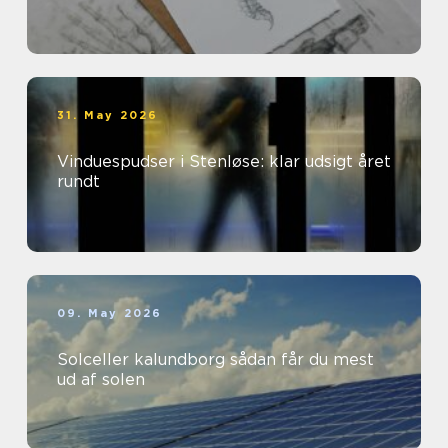
31. May 2026
Vinduespudser i Stenløse: klar udsigt året
rundt
09. May 2026
Solceller kalundborg sådan får du mest
ud af solen