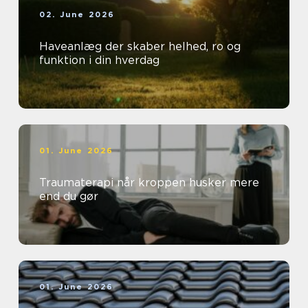
02. June 2026
Haveanlæg der skaber helhed, ro og
funktion i din hverdag
01. June 2026
Traumaterapi når kroppen husker mere
end du gør
01. June 2026