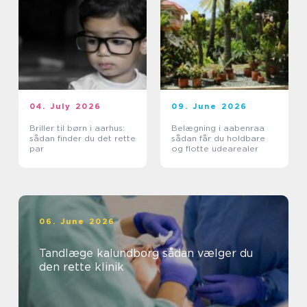
04. July 2026
09. June 2026
Briller til børn i aarhus:
Belægning i aabenraa
sådan finder du det rette
sådan får du holdbare
par
og flotte udearealer
06. June 2026
Tandlæge kalundborg sådan vælger du
den rette klinik