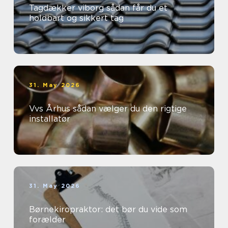
Tagdækker viborg sådan får du et
holdbart og sikkert tag
31. May 2026
Vvs Århus sådan vælger du den rigtige
installatør
31. May 2026
Børnekiropraktor: det bør du vide som
forælder