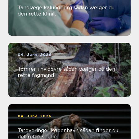
Tandlæge kalundborg sådan vælger du
den rette klinik
04. June 2026
Tømrer i hvidovre sådan vælger du den
rette fagmand
04. June 2026
Tatoveringer københavn sådan finder du
det rette studie