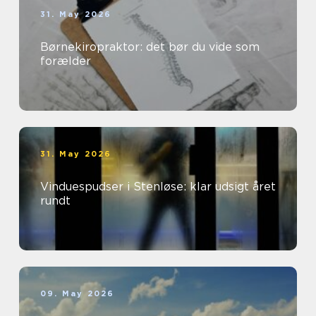
31. May 2026
Børnekiropraktor: det bør du vide som
forælder
31. May 2026
Vinduespudser i Stenløse: klar udsigt året
rundt
09. May 2026