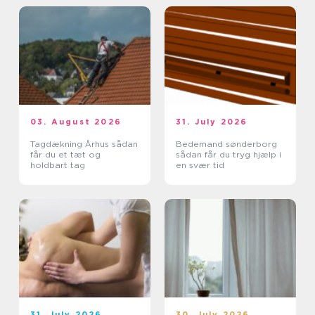
03. August 2026
31. July 2026
Tagdækning Århus sådan
Bedemand sønderborg
får du et tæt og
sådan får du tryg hjælp i
holdbart tag
en svær tid
31. July 2026
30. July 2026