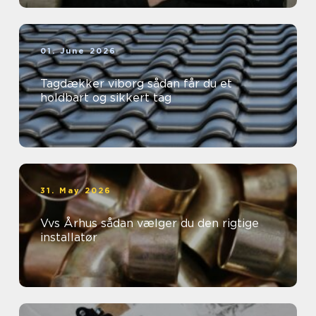
01. June 2026
Tagdækker viborg sådan får du et
holdbart og sikkert tag
31. May 2026
Vvs Århus sådan vælger du den rigtige
installatør