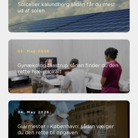
Solceller kalundborg sådan får du mest
ud af solen
05. May 2026
Gynækolog taastrup sådan finder du den
rette hjælp lokalt
04. May 2026
Glarmester i København: sådan vælger
du den rette til opgaven