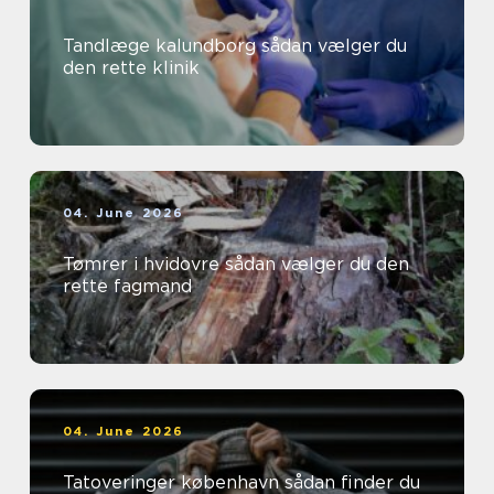
Tandlæge kalundborg sådan vælger du
den rette klinik
04. June 2026
Tømrer i hvidovre sådan vælger du den
rette fagmand
04. June 2026
Tatoveringer københavn sådan finder du