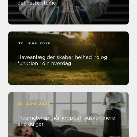
det rette studie
02. June 2026
Haveanlæg der skaber helhed, ro og
funktion i din hverdag
01. June 2026
Traumaterapi når kroppen husker mere
end du gør