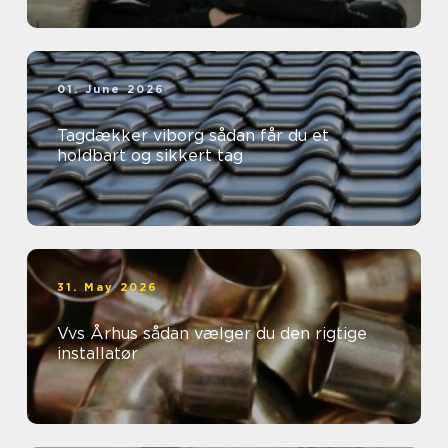
01. June 2026
Tagdækker viborg sådan får du et
holdbart og sikkert tag
31. May 2026
Vvs Århus sådan vælger du den rigtige
installatør