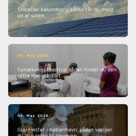
Solceller kalundborg sådan får du mest
ud af solen
05. May 2026
Gynækolog taastrup sådan finder du den
rette hjælp lokalt
04. May 2026
Glarmester i København: sådan vælger
du den rette til opgaven