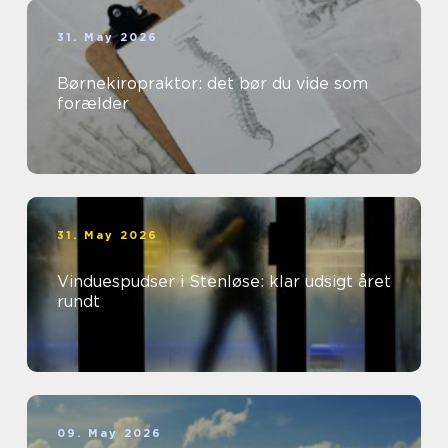
31. May 2026
Børnekiropraktor: det bør du vide som
forælder
31. May 2026
Vinduespudser i Stenløse: klar udsigt året
rundt
09. May 2026