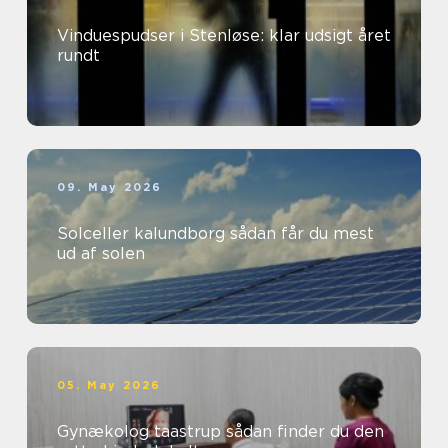
Vinduespudser i Stenløse: klar udsigt året
rundt
09. May 2026
Solceller kalundborg sådan får du mest
ud af solen
05. May 2026
Gynækolog taastrup sådan finder du den