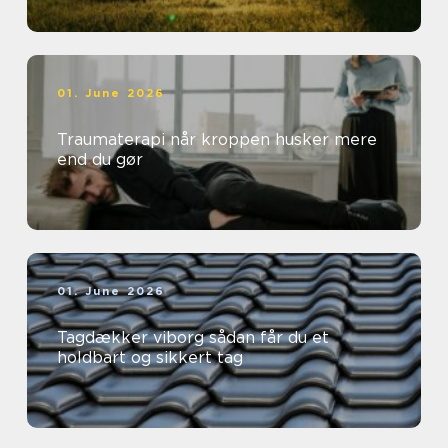
01. June 2026
Traumaterapi når kroppen husker mere
end du gør
01. June 2026
Tagdækker viborg sådan får du et
holdbart og sikkert tag