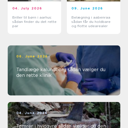
04. July 2026
09. June 2026
Briller til børn i aarhus:
Belægning i aabenraa
sådan finder du det rette
sådan får du holdbare
par
og flotte udearealer
06. June 2026
Tandlæge kalundborg sådan vælger du
den rette klinik
04. June 2026
Tømrer i hvidovre sådan vælger du den