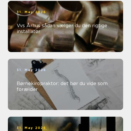
31. May 2026
Vvs Århus sådan vælger du den rigtige
installatør
31. May 2026
Børnekiropraktor: det bør du vide som
forælder
31. May 2026