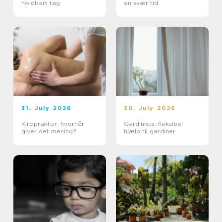
holdbart tag
en svær tid
31. July 2026
30. July 2026
Kiropraktor: hvornår
Gardinbus: fleksibel
giver det mening?
hjælp til gardiner