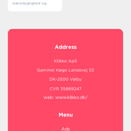
bæredygtighed og
innovation
Address
web:
www.klikko.dk/
Menu
Ads