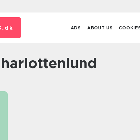
S.
dk
ADS
ABOUT US
COOKIE
charlottenlund