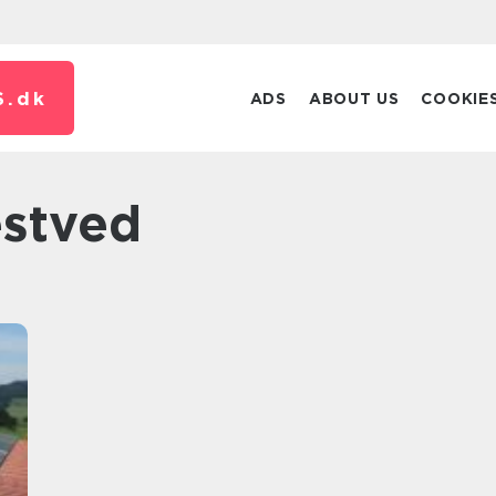
S.
dk
ADS
ABOUT US
COOKIE
æstved