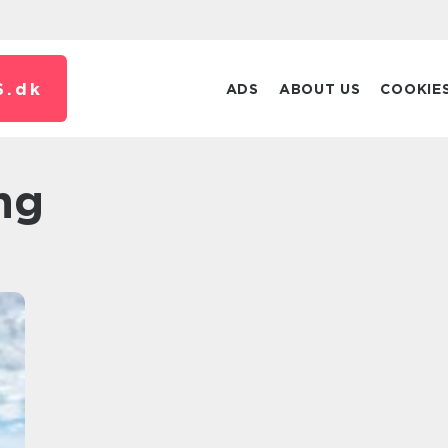
S.
dk
ADS
ABOUT US
COOKIE
ing