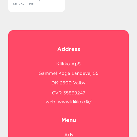
smukt hjem
Address
web:
www.klikko.dk/
Menu
Ads