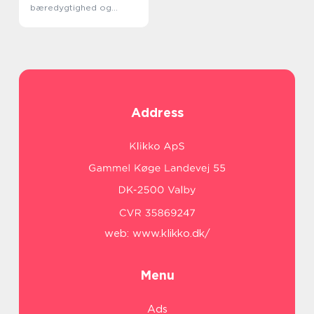
bæredygtighed og
innovation
Address
web:
www.klikko.dk/
Menu
Ads